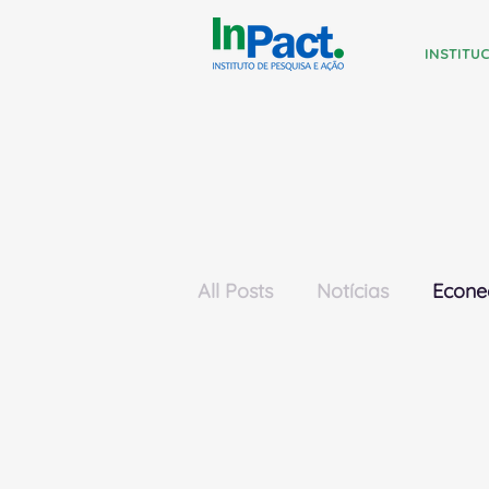
INSTITU
All Posts
Notícias
Econe
Meio Ambiente
Projeto