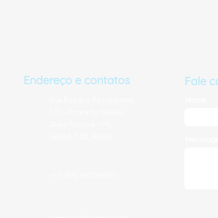
Endereço e contatos
Fale 
Nome
Rua Rua dos Pescadores,
501 - Ponta do Seixas,
João Pessoa - PB,
58045-530, Brasil.
Menssag
+55 (83) 991388380