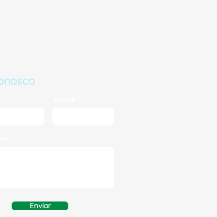
conosco
E-mail
em
Enviar